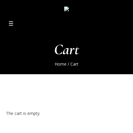
Cart
Home
/
Cart
The cart is empty.